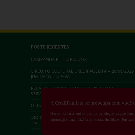
POSTS RECENTES
CAMPANHA KIT TORCEDOR
CIRCUITO CULTURAL CREDIPAULISTA – 20/06/2026
JUNDIAÍ & ITUPEVA
RECADASTRAMENTO DIGITAL 2026 PARA
SERVIDORES ATIVOS
A CrediPaulista se preocupa com você e
O Brasil enfrenta um surto antecipado de Influenza
O nosso site usa cookies e outras tecnologias para personal
Uso excessivo de telas – saiba quais os riscos que
informações para utilizá-las com estas finalidades. Em cas
isso pode causar