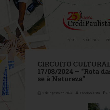
S
k
i
p
t
o
m
INÍCIO
SOBRE NÓS
P
a
i
n
c
CIRCUITO CULTURAL
o
17/08/2024 – “Rota d
n
t
se à Natureza”
e
n
t
5 de agosto de 2024
Credipaulista