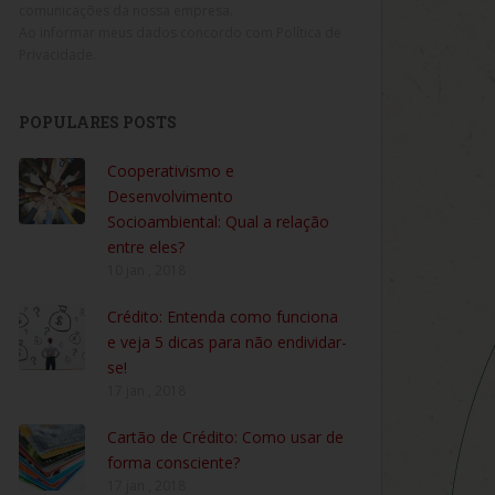
comunicações da nossa empresa.
Ao informar meus dados concordo com
Política de
Privacidade
.
POPULARES POSTS
Cooperativismo e
Desenvolvimento
Socioambiental: Qual a relação
entre eles?
10 jan , 2018
Crédito: Entenda como funciona
e veja 5 dicas para não endividar-
se!
17 jan , 2018
Cartão de Crédito: Como usar de
forma consciente?
17 jan , 2018