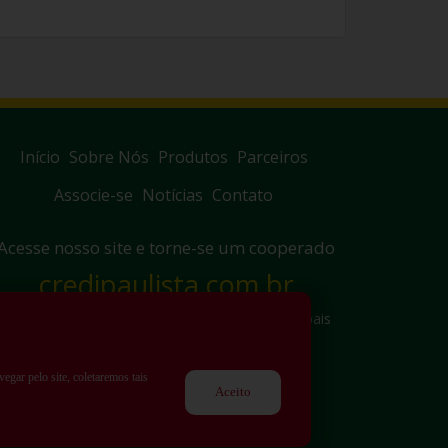
Início
Sobre Nós
Produtos
Parceiros
Associe-se
Notícias
Contato
Acesse nosso site e torne-se um cooperado
credipaulista.com.br
Política de Privacidade
|
Meus Dados Pessoais
egar pelo site, coletaremos tais
Aceito