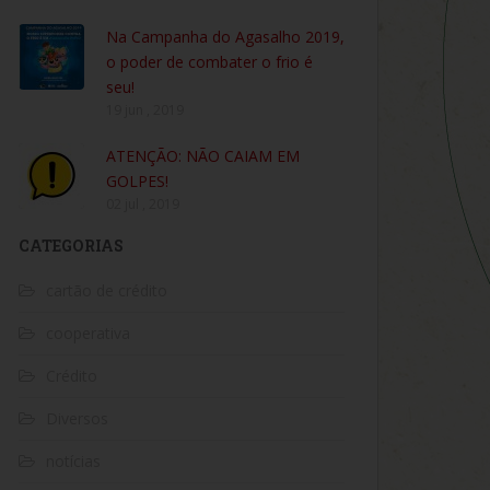
Na Campanha do Agasalho 2019,
o poder de combater o frio é
seu!
19 jun , 2019
ATENÇÃO: NÃO CAIAM EM
GOLPES!
02 jul , 2019
CATEGORIAS
cartão de crédito
cooperativa
Crédito
Diversos
notícias