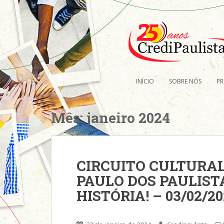
S
k
i
p
t
o
m
INÍCIO
SOBRE NÓS
P
a
i
n
Mês:
janeiro 2024
c
o
n
t
CIRCUITO CULTURAL
e
PAULO DOS PAULIST
n
t
HISTÓRIA! – 03/02/2