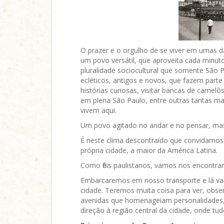
O prazer e o orgulho de se viver em umas 
um povo versátil, que aproveita cada minuto
pluralidade sociocultural que somente São P
ecléticos, antigos e novos, que fazem part
histórias curiosas, visitar bancas de camel
em plena São Paulo, entre outras tantas m
vivem aqui.
Um povo agitado no andar e no pensar, mas 
É neste clima descontraído que convidamos
própria cidade, a maior da América Latina.
Como fiéis paulistanos, vamos nos encontr
Embarcaremos em nosso transporte e lá va
cidade. Teremos muita coisa para ver, observ
avenidas que homenageiam personalidades,
direção à região central da cidade, onde t