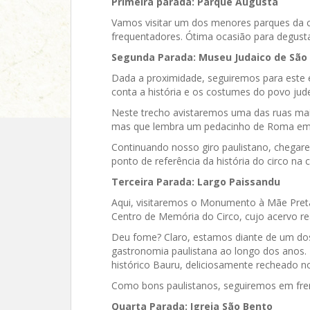
Primeira parada: Parque Augusta
Vamos visitar um dos menores parques da ci
frequentadores. Ótima ocasião para degust
Segunda Parada: Museu Judaico de São
Dada a proximidade, seguiremos para este 
conta a história e os costumes do povo jude
Neste trecho avistaremos uma das ruas mai
mas que lembra um pedacinho de Roma em
Continuando nosso giro paulistano, chegare
ponto de referência da história do circo na 
Terceira Parada: Largo Paissandu
Aqui, visitaremos o Monumento à Mãe Preta, 
Centro de Memória do Circo, cujo acervo re
Deu fome? Claro, estamos diante de um dos 
gastronomia paulistana ao longo dos anos
histórico Bauru, deliciosamente recheado no
Como bons paulistanos, seguiremos em fr
Quarta Parada: Igreja São Bento