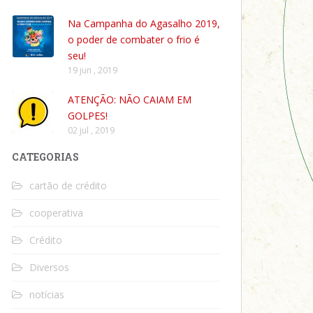
Na Campanha do Agasalho 2019,
o poder de combater o frio é
seu!
19 jun , 2019
ATENÇÃO: NÃO CAIAM EM
GOLPES!
02 jul , 2019
CATEGORIAS
cartão de crédito
cooperativa
Crédito
Diversos
notícias