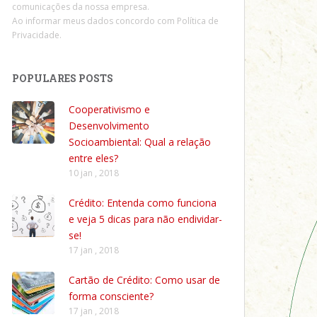
comunicações da nossa empresa.
Ao informar meus dados concordo com
Política de
Privacidade
.
POPULARES POSTS
Cooperativismo e
Desenvolvimento
Socioambiental: Qual a relação
entre eles?
10 jan , 2018
Crédito: Entenda como funciona
e veja 5 dicas para não endividar-
se!
17 jan , 2018
Cartão de Crédito: Como usar de
forma consciente?
17 jan , 2018