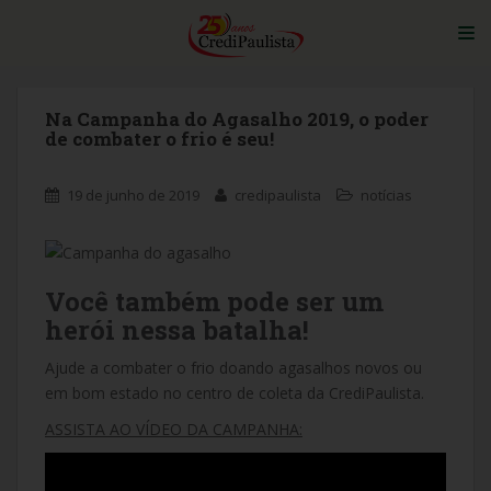
S
TO
k
i
p
t
Na Campanha do Agasalho 2019, o poder
de combater o frio é seu!
o
m
a
19 de junho de 2019
credipaulista
notícias
i
n
c
o
Você também pode ser um
n
herói nessa batalha!
t
e
Ajude a combater o frio doando agasalhos novos ou
n
em bom estado no centro de coleta da CrediPaulista.
t
ASSISTA AO VÍDEO DA CAMPANHA: