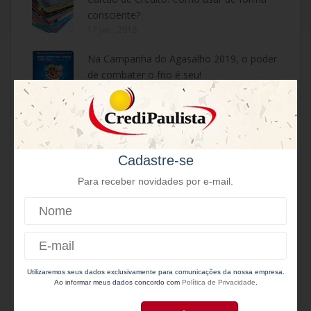
consciente?
17 jan , 2018
Na Campanha do Agasalho 2019, o poder
de combater o frio é seu!
19 jun , 2019
ATENÇÃO: NÃO CAIAM EM GOLPES!
02 jul , 2019
Cadastre-se
Para receber novidades por e-mail.
CATEGORIAS
cartão de crédito
cooperativa
Crédito
Utilizaremos seus dados exclusivamente para comunicações da nossa empresa.
Ao informar meus dados concordo com
Política de Privacidade
.
Diversos