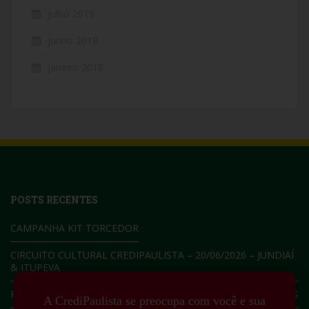
julho 2019
junho 2019
janeiro 2018
POSTS RECENTES
CAMPANHA KIT TORCEDOR
CIRCUITO CULTURAL CREDIPAULISTA – 20/06/2026 – JUNDIAÍ
& ITUPEVA
RECADASTRAMENTO DIGITAL 2026 PARA SERVIDORES ATIVOS
A CrediPaulista se preocupa com você e sua