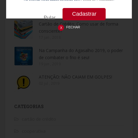
dicas para não endividar-se!
17 jan , 2018
Pular
Cartão de Crédito: Como usar de forma
FECHAR
consciente?
17 jan , 2018
Na Campanha do Agasalho 2019, o poder
de combater o frio é seu!
19 jun , 2019
ATENÇÃO: NÃO CAIAM EM GOLPES!
02 jul , 2019
CATEGORIAS
cartão de crédito
cooperativa