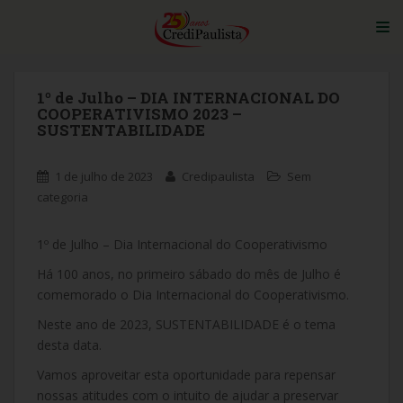
S
TO
k
i
p
t
1º de Julho – DIA INTERNACIONAL DO
COOPERATIVISMO 2023 –
o
SUSTENTABILIDADE
m
a
i
1 de julho de 2023
Credipaulista
Sem
n
categoria
c
o
1º de Julho – Dia Internacional do Cooperativismo
n
Há 100 anos, no primeiro sábado do mês de Julho é
t
comemorado o Dia Internacional do Cooperativismo.
e
n
Neste ano de 2023, SUSTENTABILIDADE é o tema
t
desta data.
Vamos aproveitar esta oportunidade para repensar
nossas atitudes com o intuito de ajudar a preservar